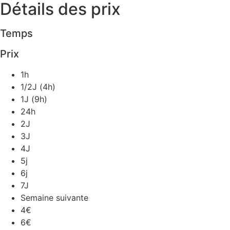
Détails des prix
Temps
Prix
1h
1/2J (4h)
1J (9h)
24h
2J
3J
4J
5j
6j
7J
Semaine suivante
4€
6€