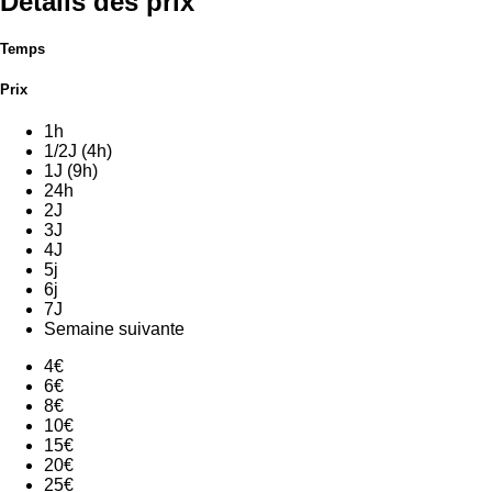
Détails des prix
Temps
Prix
1h
1/2J (4h)
1J (9h)
24h
2J
3J
4J
5j
6j
7J
Semaine suivante
4€
6€
8€
10€
15€
20€
25€