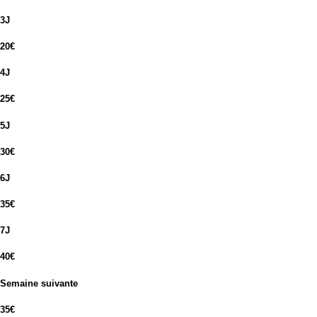
3J
20€
4J
25€
5J
30€
6J
35€
7J
40€
Semaine suivante
35€